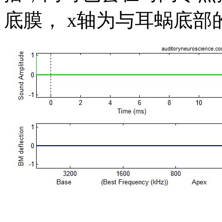
底膜， x轴为与耳蜗底部