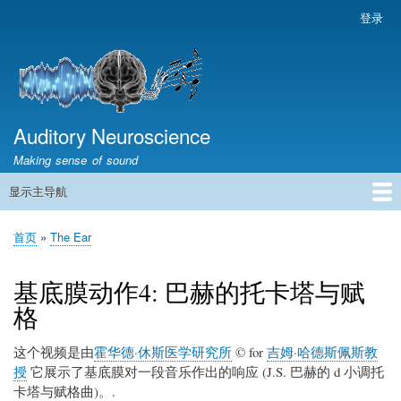
跳
登录
用
转
户
到
帐
主
户
要
菜
内
容
Auditory Neuroscience
单
Making sense of sound
显示主导航
主
导
首页
声学与信号处理
The Ear
Pitch
Vocalizations and speech
Spatial Hearing
Scene Analysis
Development, Learning & Plasticity
Prosthetics
The Book
首页
The Ear
航
面
包
基底膜动作4: 巴赫的托卡塔与赋
屑
格
这个视频是由
霍华德·休斯医学研究所
© for
吉姆·哈德斯佩斯教
授
它展示了基底膜对一段音乐作出的响应 (J.S. 巴赫的 d 小调托
卡塔与赋格曲)。.