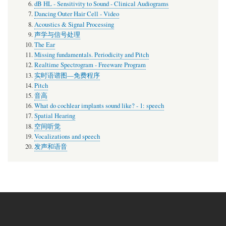
dB HL - Sensitivity to Sound - Clinical Audiograms
Dancing Outer Hair Cell - Video
Acoustics & Signal Processing
声学与信号处理
The Ear
Missing fundamentals. Periodicity and Pitch
Realtime Spectrogram - Freeware Program
实时语谱图—免费程序
Pitch
音高
What do cochlear implants sound like? - 1: speech
Spatial Hearing
空间听觉
Vocalizations and speech
发声和语音