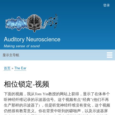
跳
登录
用
转
户
到
帐
主
户
要
菜
内
容
Auditory Neuroscience
单
Making sense of sound
显示主导航
主
导
首页
声学与信号处理
The Ear
Pitch
Vocalizations and speech
Spatial Hearing
Scene Analysis
Development, Learning & Plasticity
Prosthetics
The Book
首页
The Ear
航
面
包
相位锁定-视频
屑
下面的视频，我从Tom Yin教授的网站上获得，显示了在体单个
听神经纤维记录的示波器信号。这个视频有点“经典”(他们不再
生产那样的示波器了) ，但是听觉神经纤维没有变化，这个视频
仍然很有教育意义。你在背景中听到的噼啪声，以及示波器屏