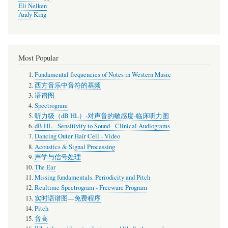
Eli Nelken
Andy King
Most Popular
Fundamental frequencies of Notes in Western Music
西方音乐中音符的基频
语谱图
Spectrogram
听力级（dB HL）-对声音的敏感度-临床听力图
dB HL - Sensitivity to Sound - Clinical Audiograms
Dancing Outer Hair Cell - Video
Acoustics & Signal Processing
声学与信号处理
The Ear
Missing fundamentals. Periodicity and Pitch
Realtime Spectrogram - Freeware Program
实时语谱图—免费程序
Pitch
音高