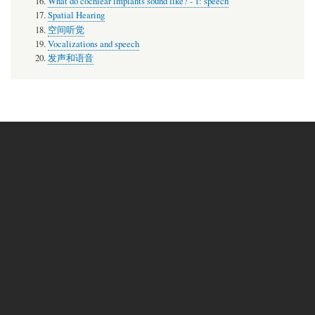
What do cochlear implants sound like? - 1: speech
Spatial Hearing
空间听觉
Vocalizations and speech
发声和语音