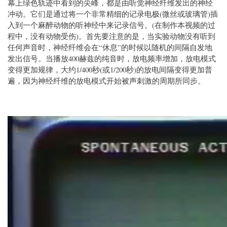
幕上绿色轨迹中看到的尖峰，都是由听觉神经纤维发出的神经
冲动。它们是通过将一个非常精细的记录电极(微丝或玻璃管)插
入到一个麻醉动物的听神经中来记录信号。(在制作本视频的过
程中，没有动物受伤)。首先要注意的是，当实验动物没有听到
任何声音时，神经纤维会在“休息”的时候以随机的间隔自发地
发出信号。当播放400赫兹的纯音时，放电频率增加，放电模式
变得更加规律，大约1/400秒(或1/200秒)的放电间隔变得更加普
遍，因为神经纤维的放电模式开始被声刺激的周期所同步。