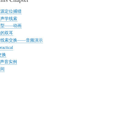
声源定位捕猎
的声学线索
模型——动画
大的双耳
和线索交换——音频演示
ractical
交换
 声音实例
空间