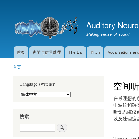
用
户
Auditory Neur
帐
户
Making sense of sound
菜
单
首页
声学与信号处理
The Ear
Pitch
Vocalizations an
主
导
首页
航
面
包
空间
Language switcher
屑
Select
在最理想的
your
language
中波纹和涟
听觉系统仅
搜索
以及处理这
搜
索
Topics in 