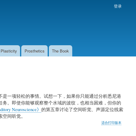
登录
Plasticity
Prosthetics
The Book
不是一项轻松的事情。试想一下，如果你只能通过分析悉尼港
任务。即使你能够观察整个水域的波纹，也相当困难，但你的
itory Neuroscience》
的第五章讨论了空间听觉、声源定位线索
索空间听觉。
适合打印版本