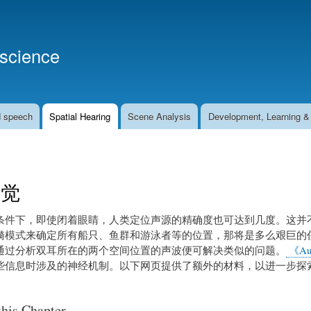
跳
转
到
oscience
主
要
内
容
d speech
Spatial Hearing
Scene Analysis
Development, Learning & 
听觉
条件下，即使闭着眼睛，人类定位声源的精确度也可达到几度。这并
漪模式来确定所有船只、鱼群和游泳者等的位置，那将是多么艰巨的
通过分析双耳所在的两个空间位置的声波便可解决类似的问题。
《Aud
些信息时涉及的神经机制。以下网页提供了额外的材料，以进一步探
this Chapter