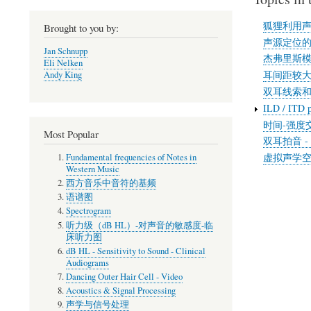
狐狸利用
Brought to you by:
声源定位
Jan Schnupp
杰弗里斯
Eli Nelken
耳间距较
Andy King
双耳线索
ILD / ITD p
时间-强度
Most Popular
双耳拍音 -
虚拟声学
Fundamental frequencies of Notes in
Western Music
西方音乐中音符的基频
语谱图
Spectrogram
听力级（dB HL）-对声音的敏感度-临
床听力图
dB HL - Sensitivity to Sound - Clinical
Audiograms
Dancing Outer Hair Cell - Video
Acoustics & Signal Processing
声学与信号处理