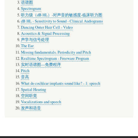
语谱图
Spectrogram
听力级（dB HL）-对声音的敏感度-临床听力图
dB HL - Sensitivity to Sound - Clinical Audiograms
Dancing Outer Hair Cell - Video
Acoustics & Signal Processing
声学与信号处理
The Ear
Missing fundamentals. Periodicity and Pitch
Realtime Spectrogram - Freeware Program
实时语谱图—免费程序
Pitch
音高
What do cochlear implants sound like? - 1: speech
Spatial Hearing
空间听觉
Vocalizations and speech
发声和语音