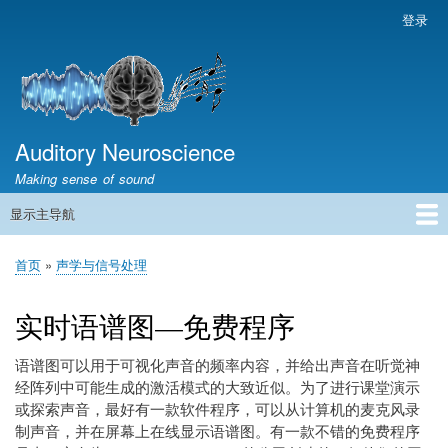
跳
登录
用
转
户
到
帐
主
户
要
菜
内
容
Auditory Neuroscience
单
Making sense of sound
显示主导航
主
导
首页
声学与信号处理
The Ear
Pitch
Vocalizations and speech
Spatial Hearing
Scene Analysis
Development, Learning & Plasticity
Prosthetics
The Book
首页
声学与信号处理
航
面
包
实时语谱图—免费程序
屑
语谱图可以用于可视化声音的频率内容，并给出声音在听觉神
经阵列中可能生成的激活模式的大致近似。为了进行课堂演示
或探索声音，最好有一款软件程序，可以从计算机的麦克风录
制声音，并在屏幕上在线显示语谱图。有一款不错的免费程序