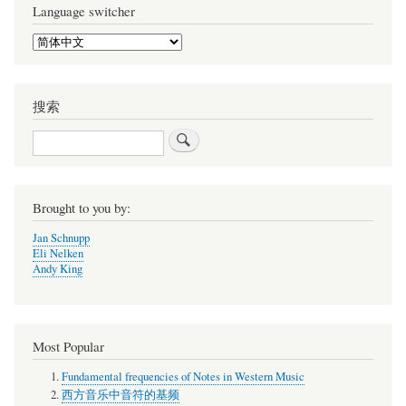
Language switcher
Select
your
language
搜索
搜
索
Brought to you by:
Jan Schnupp
Eli Nelken
Andy King
Most Popular
Fundamental frequencies of Notes in Western Music
西方音乐中音符的基频