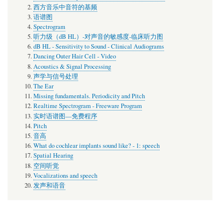
西方音乐中音符的基频
语谱图
Spectrogram
听力级（dB HL）-对声音的敏感度-临床听力图
dB HL - Sensitivity to Sound - Clinical Audiograms
Dancing Outer Hair Cell - Video
Acoustics & Signal Processing
声学与信号处理
The Ear
Missing fundamentals. Periodicity and Pitch
Realtime Spectrogram - Freeware Program
实时语谱图—免费程序
Pitch
音高
What do cochlear implants sound like? - 1: speech
Spatial Hearing
空间听觉
Vocalizations and speech
发声和语音