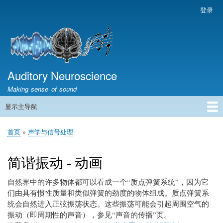
跳
登录
用
转
户
到
帐
主
户
要
菜
内
容
Auditory Neuroscience
单
Making sense of sound
显示主导航
主
导
首页
声学与信号处理
The Ear
Pitch
Vocalizations and speech
Spatial Hearing
Scene Analysis
Development, Learning & Plasticity
Prosthetics
The Book
首页
声学与信号处理
航
面
包
简谐振动 - 动画
屑
自然界中的许多物体都可以看成一个“质点弹簧系统”，因为它
们由具有惯性质量和类似弹簧的劲度的物体组成。质点弹簧系
统会自然进入正弦振荡状态。这些振荡可能会引起周围空气的
振动（即周期性的声音），参见“声音的传播”页。