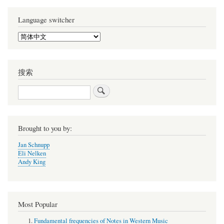
Language switcher
Select
your
language
搜索
搜
索
Brought to you by:
Jan Schnupp
Eli Nelken
Andy King
Most Popular
Fundamental frequencies of Notes in Western Music